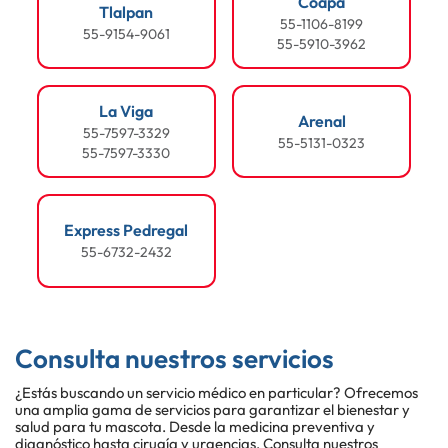
Coapa
Tlalpan
55-1106-8199
55-9154-9061
55-5910-3962
La Viga
Arenal
55-7597-3329
55-5131-0323
55-7597-3330
Express Pedregal
55-6732-2432
Consulta nuestros servicios
¿Estás buscando un servicio médico en particular? Ofrecemos
una amplia gama de servicios para garantizar el bienestar y
salud para tu mascota. Desde la medicina preventiva y
diagnóstico hasta cirugía y urgencias. Consulta nuestros